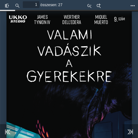
összesen: 27
Oldalsáv
Keresés
Kicsinyítés
Nagyítás
Esz
be/ki
James
Werther 
Miquel
9.
SZÁM
Tynion IV
Dell’Edera
Muerto