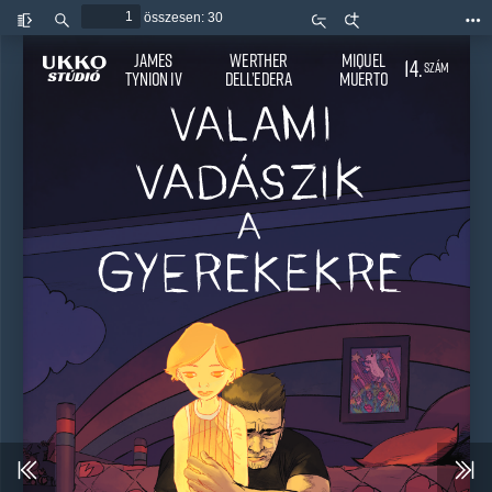
összesen: 30
Oldalsáv
Keresés
Kicsinyítés
Nagyítás
Esz
be/ki
James
Werther 
Miquel
14.
SZÁM
Tynion IV
Dell’Edera
Muerto