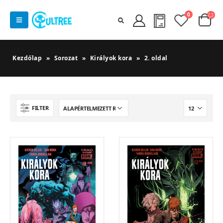
0
Kezdőlap
»
Sorozat
»
Királyok kora
»
2. oldal
FILTER