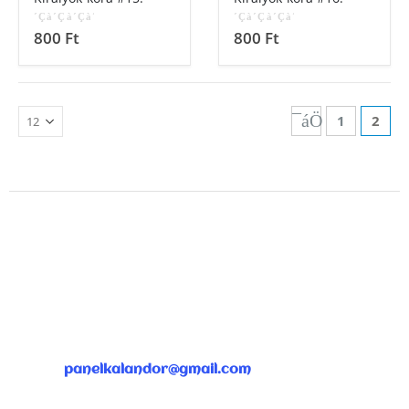
800
Ft
800
Ft
0
out of 5
0
out of 5
1
2
ÜGYFÉLSZOLGÁLAT
panelkalandor@gmail.com