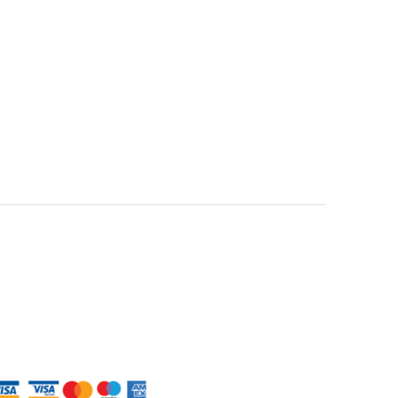
ntumok
i feltételek
 tájékoztató
lehetőségek