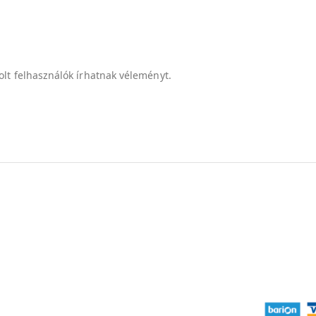
lt felhasználók írhatnak véleményt.
Gyorslinkek
Dokume
Fiókom
Felhasználás
GYIK
Adatkezelési
Kapcsolat
Fizetési 