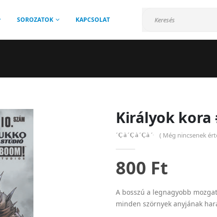
SOROZATOK
KAPCSOLAT
Királyok kora 
( Még nincsenek érté
0
out of 5
800
Ft
A bosszú a legnagyobb mozgató
minden szörnyek anyjának har