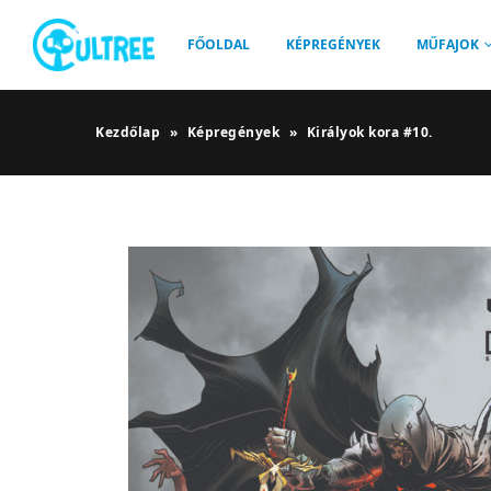
FŐOLDAL
KÉPREGÉNYEK
MŰFAJOK
Kezdőlap
»
Képregények
»
Királyok kora #10.