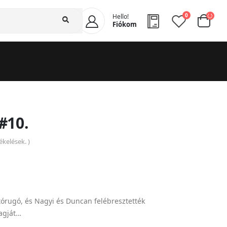
0
Hello!
Fiókom
#10.
kelések. )
rugó, és Nagyi és Duncan felébresztették
agját…