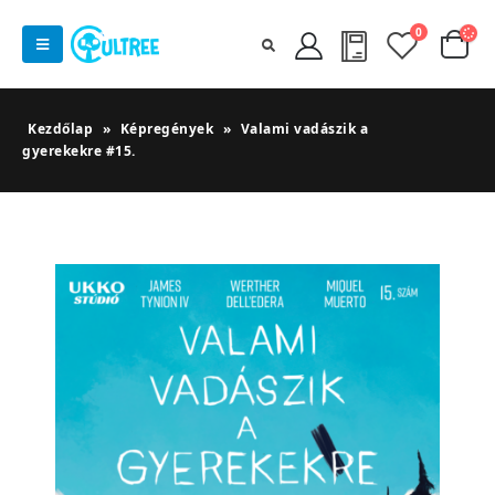
0
Kezdőlap
»
Képregények
»
Valami vadászik a
gyerekekre #15.