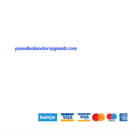
ÜGYFÉLSZOLGÁLAT
panelkalandor@gmail.com
Gyorslinkek
Dokumentumok
Fiókom
Felhasználási feltételek
GYIK
Adatkezelési tájékoztató
Kapcsolat
Fizetési lehetőségek