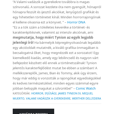
“A Valami vadászik a gyerekekre továbbra is magas
színvonalú. A sorozat kezdete óta nem gyengült, hónapról
hónapra feszült és ijesztő akciókat, lenyűgöző grafikát és
egy hihetetlen történetet kínál. Minden horrorrajongónak
el kellene olvasnia ezt a könyvet. ” –
Horror DNA
“Ez a a tök szám a tökéletes keveréke a történet- és
karakterépítésnek, valamint az intenzív akciónak, ami
megmutatja, hogy miért Tynion az egyik legjobb
jelenlegi író!
Ha bármelyik képregényolvasónak legalább
egy akcióoldalt mutatnék, a kiváló grafika önmagában is
becsalogatná őket, hogy megnézzék ezt a sorozatot! Egy
kiemelkedő kiadás, amely egy lebilincselő és nagyon várt
befejezést készített elő ennek a történetszálnak! Tynion
jelentős karakterfejlődést mutat be ebben a számban! A
mellékszereplők, James, Bian és Tommy, akik úgy érzem,
hogy már eddig is vonzották a rajongókat egyediségükkel
és kedves természetükkel, minden egyes számmal egyre
jobban belopják magukat a szívünkbe!” –
Comic Watch
KATEGÓRIÁK:
HORROR
,
IFJÚSÁGI
,
JAMES TYNION IV
,
MIQUEL
MUERTO
,
VALAMI VADÁSZIK A GYEREKEKRE
,
WERTHER DELL’EDERA