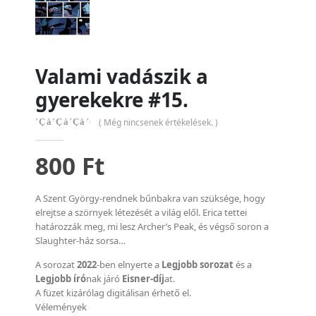
Valami vadászik a
gyerekekre #15.
( Még nincsenek értékelések. )
0
out of 5
800
Ft
A Szent György-rendnek bűnbakra van szüksége, hogy
elrejtse a szörnyek létezését a világ elől. Erica tettei
határozzák meg, mi lesz Archer’s Peak, és végső soron a
Slaughter-ház sorsa…
A sorozat
2022
-ben elnyerte a
Legjobb sorozat
és a
Legjobb író
nak járó
Eisner-díj
at.
A füzet kizárólag digitálisan érhető el.
Vélemények