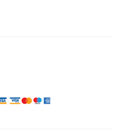
ntumok
i feltételek
 tájékoztató
lehetőségek