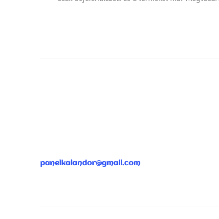
ÜGYFÉLSZOLGÁLAT
panelkalandor@gmail.com