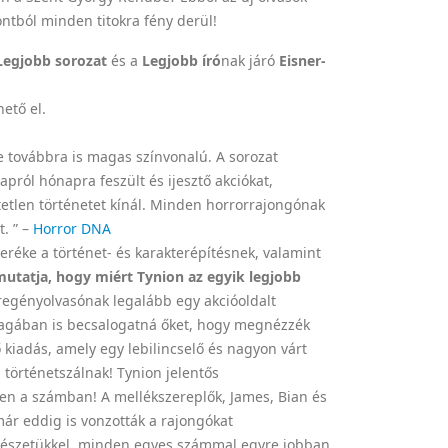
ontból minden titokra fény derül!
Legjobb sorozat
és a
Legjobb író
nak járó
Eisner-
hető el.
e továbbra is magas színvonalú. A sorozat
pról hónapra feszült és ijesztő akciókat,
tetlen történetet kínál. Minden horrorrajongónak
t. ” –
Horror DNA
veréke a történet- és karakterépítésnek, valamint
tatja, hogy miért Tynion az egyik legjobb
egényolvasónak legalább egy akcióoldalt
magában is becsalogatná őket, hogy megnézzék
 kiadás, amely egy lebilincselő és nagyon várt
a történetszálnak! Tynion jelentős
en a számban! A mellékszereplők, James, Bian és
ár eddig is vonzották a rajongókat
mészetükkel, minden egyes számmal egyre jobban