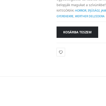
belopják magukat a szívünkbe!
KATEGÓRIÁK:
HORROR
,
IFJÚSÁGI
,
JAM
GYEREKEKRE
,
WERTHER DELL’EDERA
KOSÁRBA TESZEM