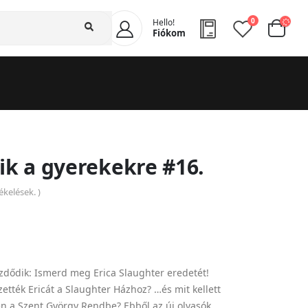
0
Hello!
Fiókom
ik a gyerekekre #16.
kelések. )
kezdődik: Ismerd meg Erica Slaughter eredetét!
tték Ericát a Slaughter Házhoz? …és mit kellett
n a Szent György Rendbe? Ebből az új olvasók