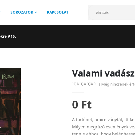
SOROZATOK
KAPCSOLAT
kre #16.
Valami vadász
( Még nincsenek érté
0
out of 5
0
Ft
A történet, amire vágytál, itt 
Milyen megrázó események veze
tennie ahhoz, hogy beléphesse