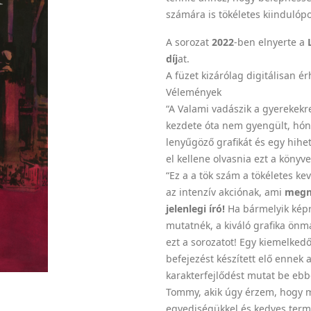
számára is tökéletes kiindulóp
A sorozat
2022
-ben elnyerte a
díj
at.
A füzet kizárólag digitálisan ér
Vélemények
“A Valami vadászik a gyerekekr
kezdete óta nem gyengült, hóna
lenyűgöző grafikát és egy hihe
el kellene olvasnia ezt a könyve
“Ez a a tök szám a tökéletes ke
az intenzív akciónak, ami
megmu
jelenlegi író!
Ha bármelyik képr
mutatnék, a kiváló grafika ön
ezt a sorozatot! Egy kiemelkedő
befejezést készített elő ennek 
karakterfejlődést mutat be ebb
Tommy, akik úgy érzem, hogy m
egyediségükkel és kedves ter