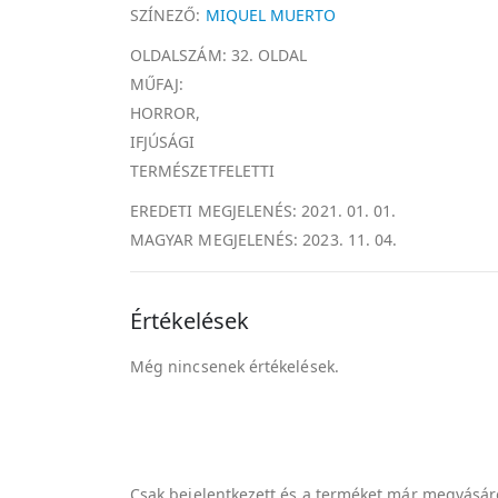
SZÍNEZŐ:
MIQUEL MUERTO
OLDALSZÁM: 32. OLDAL
MŰFAJ:
HORROR,
IFJÚSÁGI
TERMÉSZETFELETTI
EREDETI MEGJELENÉS: 2021. 01. 01.
MAGYAR MEGJELENÉS: 2023. 11. 04.
Értékelések
Még nincsenek értékelések.
Csak bejelentkezett és a terméket már megvásáro