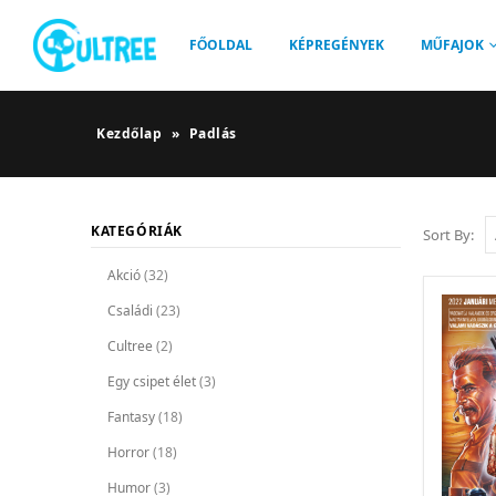
FŐOLDAL
KÉPREGÉNYEK
MŰFAJOK
Kezdőlap
»
Padlás
KATEGÓRIÁK
Sort By:
Akció
(32)
Családi
(23)
Cultree
(2)
Egy csipet élet
(3)
Fantasy
(18)
Horror
(18)
Humor
(3)