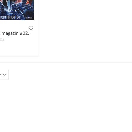
e magazin #02.
 5