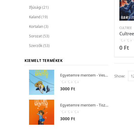
Ifjúsági
(21)
Kaland
(19)
Kortalan
(3)
CULTREE
Cultre
Sorozat
(53)
Szerzők
(53)
0
out of
0
Ft
KIEMELT TERMÉKEK
Egyetemre mentem - Veszedelmes választás
Show:
0
out of 5
3000
Ft
Egyetemre mentem - Tiszta szívvel
0
out of 5
3000
Ft