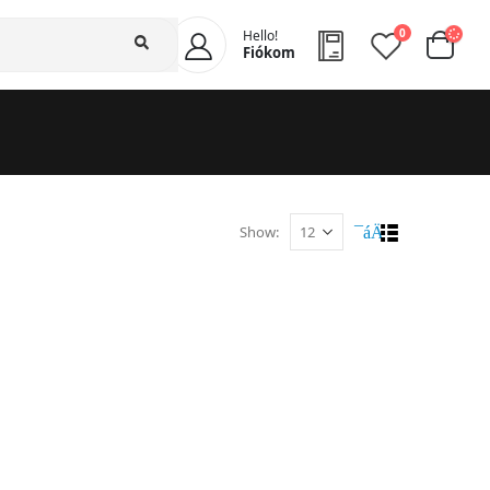
0
Hello!
Fiókom
Show: