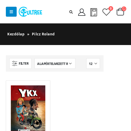
0
Kezdőlap
»
Pilcz Roland
FILTER