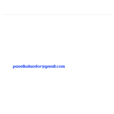
ÜGYFÉLSZOLGÁLAT
panelkalandor@gmail.com
Gyorslinkek
Dokumentumok
Fiókom
Felhasználási feltételek
GYIK
Adatkezelési tájékoztató
Kapcsolat