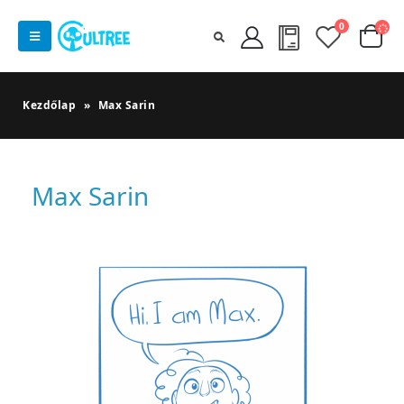
0
Kezdőlap
»
Max Sarin
Max Sarin