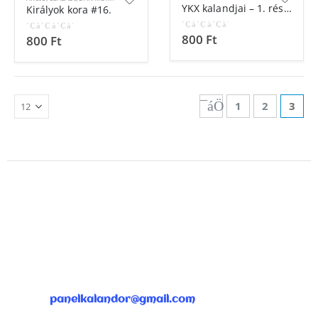
YKX kalandjai – 1. rész A csapda
Királyok kora #16.
800
Ft
0
out of 5
800
Ft
0
out of 5
1
2
3
ÜGYFÉLSZOLGÁLAT
panelkalandor@gmail.com